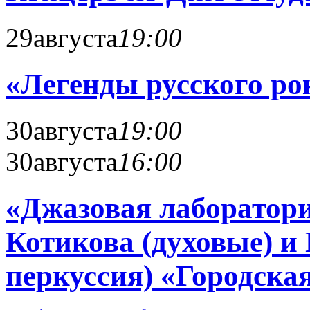
29
августа
19:00
«Легенды русского ро
30
августа
19:00
30
августа
16:00
«Джазовая лаборатори
Котикова (духовые) и
перкуссия) «Городская