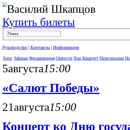
Купить билеты
Руководство
|
Контакты
|
Информация
Блог
Афиша
Филармония
Оркестр
Хор
Квартет
Персоналии
На
5
августа
15:00
«Салют Победы»
21
августа
15:00
Концерт ко Дню госуд