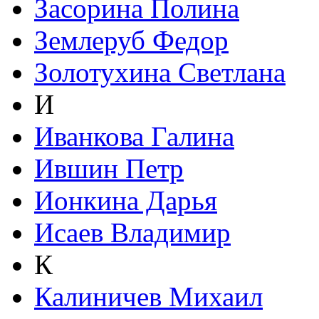
Засорина Полина
Землеруб Федор
Золотухина Светлана
И
Иванкова Галина
Ившин Петр
Ионкина Дарья
Исаев Владимир
К
Калиничев Михаил