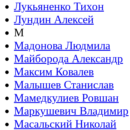
Лукьяненко Тихон
Лундин Алексей
М
Мадонова Людмила
Майборода Александр
Максим Ковалев
Малышев Станислав
Мамедкулиев Ровшан
Маркушевич Владимир
Масальский Николай