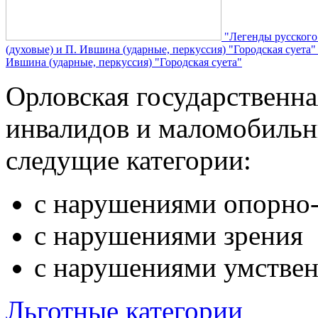
"Легенды русского
(духовые) и П. Ившина (ударные, перкуссия) "Городская суета
Ившина (ударные, перкуссия) "Городская суета"
Орловская государственн
инвалидов и маломобильн
следущие категории:
с нарушениями опорно-
с нарушениями зрения
с нарушениями умствен
Льготные категории