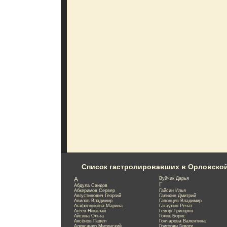
Список гастролировавших в Орловско
А
Вуйчик Дарья
Г
Абдула Саидов
Абкеримов Сервер
Гайсин Илья
Августинович Георгий
Галихин Дмитрий
Авилов Владимир
Гапонцев Владимир
Агафонникова Марина
Гатаулин Ренат
Агеев Николай
Геворг Григорян
Айсина Ольга
Голик Борис
Аксёнов Павел
Гончарова Валентина
Александр Митинский
Григорян Геворг