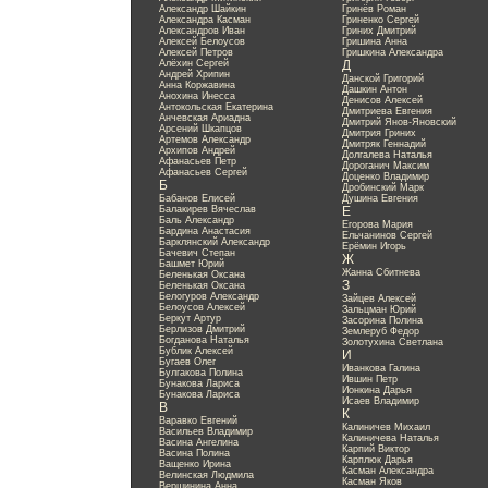
Александр Шайкин
Гринёв Роман
Александра Касман
Гриненко Сергей
Александров Иван
Гриних Дмитрий
Алексей Белоусов
Гришина Анна
Алексей Петров
Гришкина Александра
Алёхин Сергей
Д
Андрей Хрипин
Данской Григорий
Анна Коржавина
Дашкин Антон
Анохина Инесса
Денисов Алексей
Антокольская Екатерина
Дмитриева Евгения
Анчевская Ариадна
Дмитрий Янов-Яновский
Арсений Шкапцов
Дмитрия Гриних
Артемов Александр
Дмитряк Геннадий
Архипов Андрей
Долгалева Наталья
Афанасьев Петр
Дороганич Максим
Афанасьев Сергей
Доценко Владимир
Б
Дробинский Марк
Бабанов Елисей
Душина Евгения
Балакирев Вячеслав
Е
Баль Александр
Егорова Мария
Бардина Анастасия
Ельчанинов Сергей
Барклянский Александр
Ерёмин Игорь
Бачевич Степан
Ж
Башмет Юрий
Жанна Сбитнева
Беленькая Оксана
З
Беленькая Оксана
Белогуров Александр
Зайцев Алексей
Белоусов Алексей
Зальцман Юрий
Беркут Артур
Засорина Полина
Берлизов Дмитрий
Землеруб Федор
Богданова Наталья
Золотухина Светлана
Бублик Алексей
И
Бугаев Олег
Иванкова Галина
Булгакова Полина
Ившин Петр
Бунакова Лариса
Ионкина Дарья
Бунакова Лариса
Исаев Владимир
В
К
Варавко Евгений
Калиничев Михаил
Васильев Владимир
Калиничева Наталья
Васина Ангелина
Карпий Виктор
Васина Полина
Карплюк Дарья
Ващенко Ирина
Касман Александра
Велинская Людмила
Касман Яков
Вершинина Анна