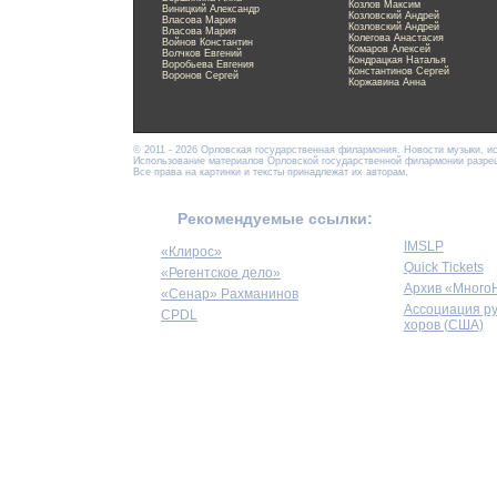
Козлов Максим
Виницкий Александр
Козловский Андрей
Власова Мария
Козловский Андрей
Власова Мария
Колегова Анастасия
Войнов Константин
Комаров Алексей
Волчков Евгений
Кондрацкая Наталья
Воробьева Евгения
Константинов Сергей
Воронов Сергей
Коржавина Анна
© 2011 - 2026 Орловская государственная филармония. Новости музыки, и
Использование материалов Орловской государственной филармонии разреше
Все права на картинки и тексты принадлежат их авторам.
Рекомендуемые ссылки:
IMSLP
«Клирос»
Quick Tickets
«Регентское дело»
Архив «Много
«Сенар» Рахманинов
Ассоциация р
CPDL
хоров (США)