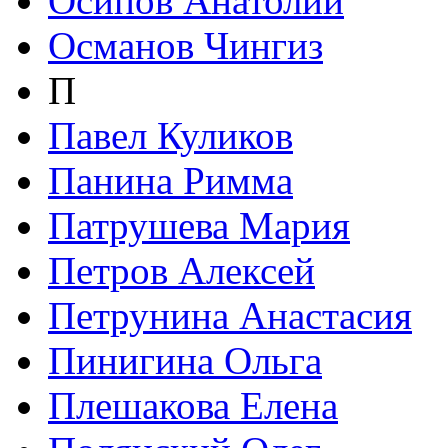
Осипов Анатолий
Османов Чингиз
П
Павел Куликов
Панина Римма
Патрушева Мария
Петров Алексей
Петрунина Анастасия
Пинигина Ольга
Плешакова Елена