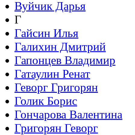
Вуйчик Дарья
Г
Гайсин Илья
Галихин Дмитрий
Гапонцев Владимир
Гатаулин Ренат
Геворг Григорян
Голик Борис
Гончарова Валентина
Григорян Геворг