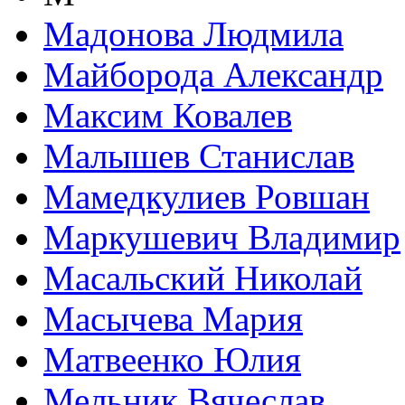
Мадонова Людмила
Майборода Александр
Максим Ковалев
Малышев Станислав
Мамедкулиев Ровшан
Маркушевич Владимир
Масальский Николай
Масычева Мария
Матвеенко Юлия
Мельник Вячеслав