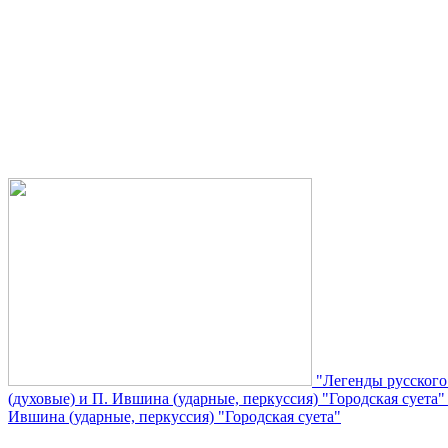
"Легенды русского
(духовые) и П. Ившина (ударные, перкуссия) "Городская суета
Ившина (ударные, перкуссия) "Городская суета"