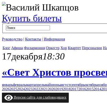
Купить билеты
Руководство
|
Контакты
|
Информация
Блог
Афиша
Филармония
Оркестр
Хор
Квартет
Персоналии
На
17
декабря
18:30
«Свет Христов просве
январь
февраль
март
апрель
май
июнь
август
сентябрь
октябрь
ноябр
2026
2025
2024
2023
2022
2021
2020
2019
2018
2017
2016
2015
2014
201
Версия сайта для слабовидящих