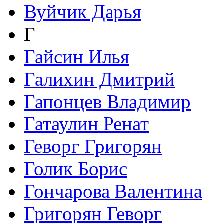
Вуйчик Дарья
Г
Гайсин Илья
Галихин Дмитрий
Гапонцев Владимир
Гатаулин Ренат
Геворг Григорян
Голик Борис
Гончарова Валентина
Григорян Геворг