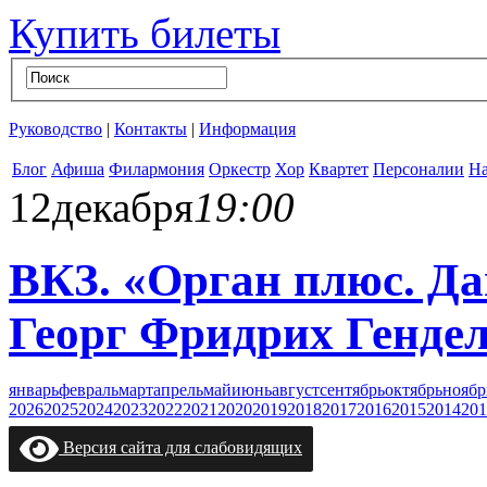
Купить билеты
Руководство
|
Контакты
|
Информация
Блог
Афиша
Филармония
Оркестр
Хор
Квартет
Персоналии
На
12
декабря
19:00
ВКЗ. «Орган плюс. 
Георг Фридрих Генде
январь
февраль
март
апрель
май
июнь
август
сентябрь
октябрь
ноябр
2026
2025
2024
2023
2022
2021
2020
2019
2018
2017
2016
2015
2014
201
Версия сайта для слабовидящих