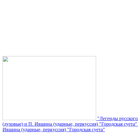
"Легенды русского
(духовые) и П. Ившина (ударные, перкуссия) "Городская суета
Ившина (ударные, перкуссия) "Городская суета"