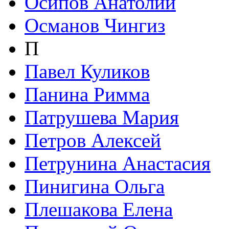
Осипов Анатолий
Османов Чингиз
П
Павел Куликов
Панина Римма
Патрушева Мария
Петров Алексей
Петрунина Анастасия
Пинигина Ольга
Плешакова Елена