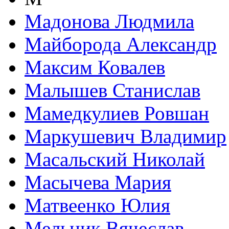
Мадонова Людмила
Майборода Александр
Максим Ковалев
Малышев Станислав
Мамедкулиев Ровшан
Маркушевич Владимир
Масальский Николай
Масычева Мария
Матвеенко Юлия
Мельник Вячеслав