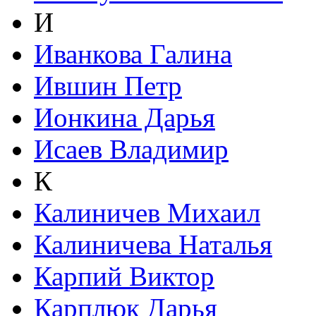
И
Иванкова Галина
Ившин Петр
Ионкина Дарья
Исаев Владимир
К
Калиничев Михаил
Калиничева Наталья
Карпий Виктор
Карплюк Дарья