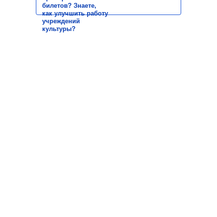
билетов? Знаете,
как улучшить работу
учреждений
культуры?