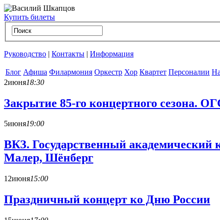
Купить билеты
Руководство
|
Контакты
|
Информация
Блог
Афиша
Филармония
Оркестр
Хор
Квартет
Персоналии
На
2
июня
18:30
Закрытие 85-го концертного сезона. 
5
июня
19:00
ВКЗ. Государственный академический 
Малер, Шёнберг
12
июня
15:00
Праздничный концерт ко Дню России