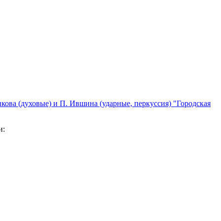
кова (духовые) и П. Ившина (ударные, перкуссия) "Городская
и: