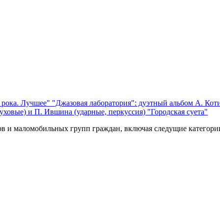
 рока. Лучшее"
"Джазовая лаборатория": дуэтный альбом А. Коти
уховые) и П. Ившина (ударные, перкуссия) "Городская суета"
ов и маломобильных групп граждан, включая следущие категори