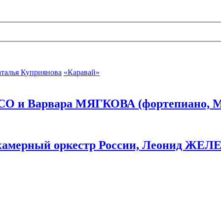
талья Куприянова
«Каравай»
ОГСО и Варвара МЯГКОВА (фортепиано, М
камерный оркестр России, Леонид ЖЕЛЕ