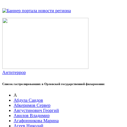
Антитеррор
Список гастролировавших в Орловской государственной филармонии:
А
Абдула Саидов
Абкеримов Сервер
Августинович Георгий
Авилов Владимир
Агафонникова Марина
Агеев Николай