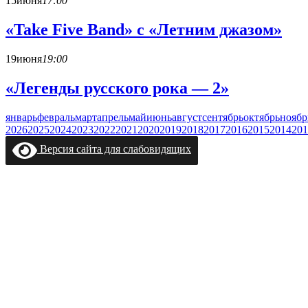
15
июня
17:00
«Take Five Band» с «Летним джазом»
19
июня
19:00
«Легенды русского рока — 2»
январь
февраль
март
апрель
май
июнь
август
сентябрь
октябрь
ноябр
2026
2025
2024
2023
2022
2021
2020
2019
2018
2017
2016
2015
2014
201
Версия сайта для слабовидящих