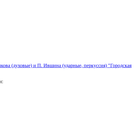
кова (духовые) и П. Ившина (ударные, перкуссия) "Городская
и: