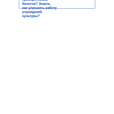
билетов? Знаете,
как улучшить работу
учреждений
культуры?