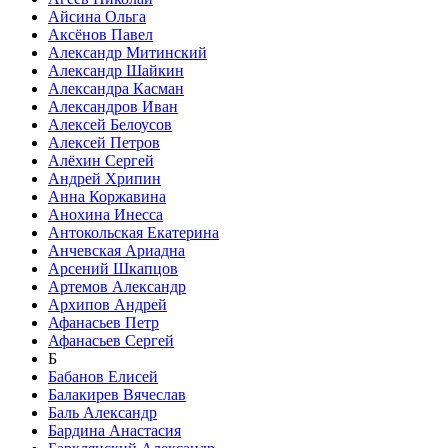
Айсина Ольга
Аксёнов Павел
Александр Митинский
Александр Шайкин
Александра Касман
Александров Иван
Алексей Белоусов
Алексей Петров
Алёхин Сергей
Андрей Хрипин
Анна Коржавина
Анохина Инесса
Антокольская Екатерина
Анчевская Ариадна
Арсений Шкапцов
Артемов Александр
Архипов Андрей
Афанасьев Петр
Афанасьев Сергей
Б
Бабанов Елисей
Балакирев Вячеслав
Баль Александр
Бардина Анастасия