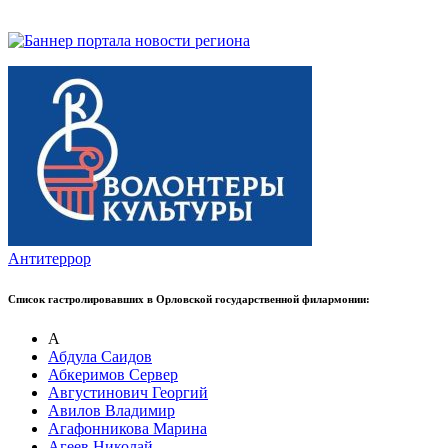
Антитеррор
Список гастролировавших в Орловской государственной филармонии:
А
Абдула Саидов
Абкеримов Сервер
Августинович Георгий
Авилов Владимир
Агафонникова Марина
Агеев Николай