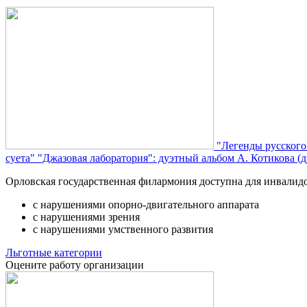
"Легенды русского
суета"
"Джазовая лаборатория": дуэтный альбом А. Котикова (д
Орловская государственная филармония доступна для инвалид
с нарушениями опорно-двигательного аппарата
с нарушениями зрения
с нарушениями умственного развития
Льготные категории
Оцените работу организации