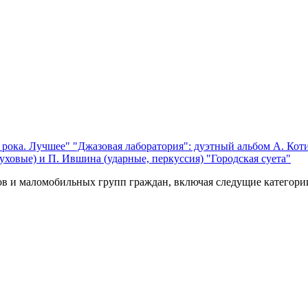
 рока. Лучшее"
"Джазовая лаборатория": дуэтный альбом А. Коти
уховые) и П. Ившина (ударные, перкуссия) "Городская суета"
ов и маломобильных групп граждан, включая следущие категори