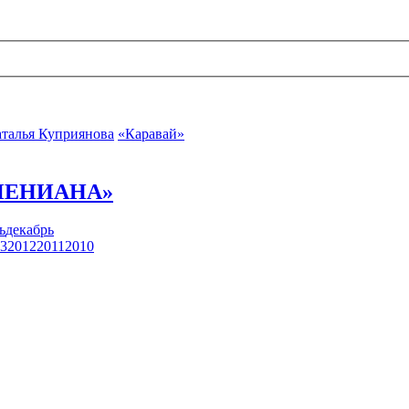
талья Куприянова
«Каравай»
ОПЕНИАНА»
ь
декабрь
3
2012
2011
2010