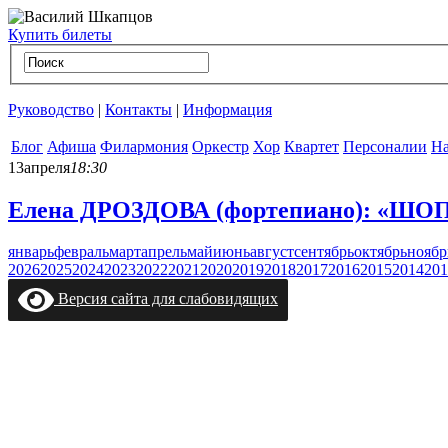
Купить билеты
Руководство
|
Контакты
|
Информация
Блог
Афиша
Филармония
Оркестр
Хор
Квартет
Персоналии
На
13
апреля
18:30
Елена ДРОЗДОВА (фортепиано): «Ш
январь
февраль
март
апрель
май
июнь
август
сентябрь
октябрь
ноябр
2026
2025
2024
2023
2022
2021
2020
2019
2018
2017
2016
2015
2014
201
Версия сайта для слабовидящих