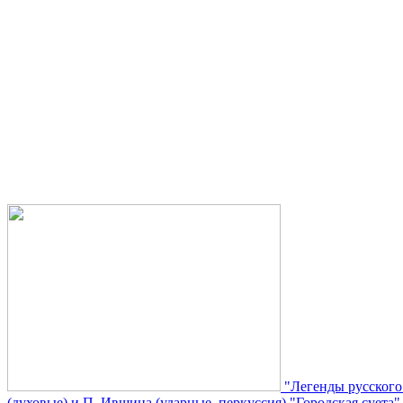
"Легенды русского
(духовые) и П. Ившина (ударные, перкуссия) "Городская суета