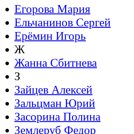
Егорова Мария
Ельчанинов Сергей
Ерёмин Игорь
Ж
Жанна Сбитнева
З
Зайцев Алексей
Зальцман Юрий
Засорина Полина
Землеруб Федор