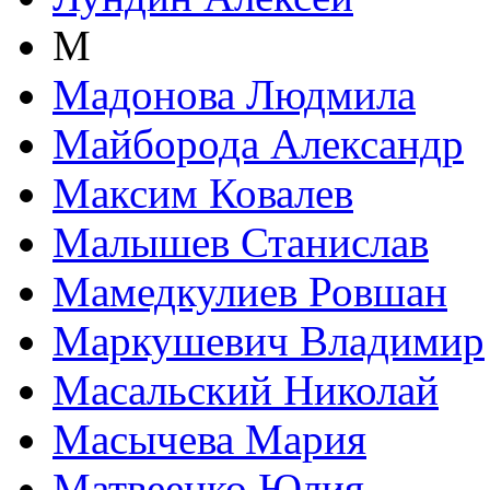
М
Мадонова Людмила
Майборода Александр
Максим Ковалев
Малышев Станислав
Мамедкулиев Ровшан
Маркушевич Владимир
Масальский Николай
Масычева Мария
Матвеенко Юлия