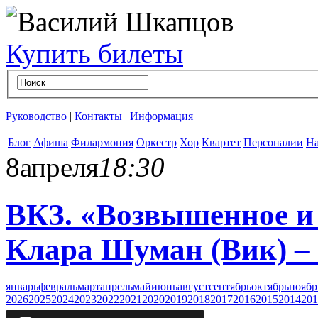
Купить билеты
Руководство
|
Контакты
|
Информация
Блог
Афиша
Филармония
Оркестр
Хор
Квартет
Персоналии
На
8
апреля
18:30
ВКЗ. «Возвышенное и 
Клара Шуман (Вик) –
январь
февраль
март
апрель
май
июнь
август
сентябрь
октябрь
ноябр
2026
2025
2024
2023
2022
2021
2020
2019
2018
2017
2016
2015
2014
201