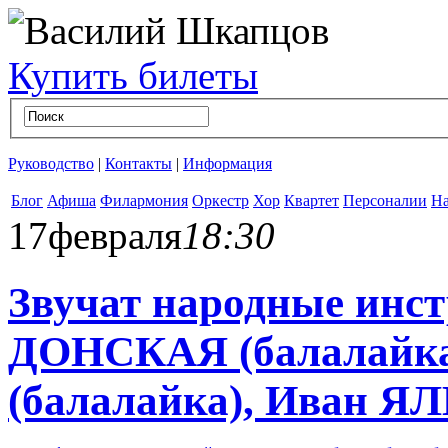
Купить билеты
Руководство
|
Контакты
|
Информация
Блог
Афиша
Филармония
Оркестр
Хор
Квартет
Персоналии
На
17
февраля
18:30
Звучат народные инс
ДОНСКАЯ (балалайк
(балалайка), Иван 