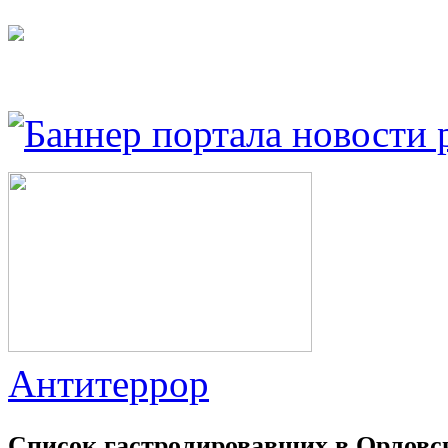
Антитеррор
Список гастролировавших в Орловс