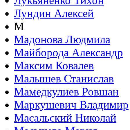
Лукьяненко Тихон
Лундин Алексей
М
Мадонова Людмила
Майборода Александр
Максим Ковалев
Малышев Станислав
Мамедкулиев Ровшан
Маркушевич Владимир
Масальский Николай