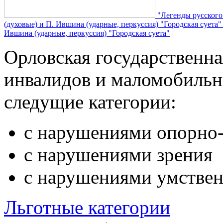
"Легенды русского
(духовые) и П. Ившина (ударные, перкуссия) "Городская суета
Ившина (ударные, перкуссия) "Городская суета"
Орловская государственн
инвалидов и маломобильн
следущие категории:
с нарушениями опорно-
с нарушениями зрения
с нарушениями умствен
Льготные категории