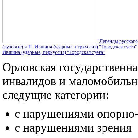
"Легенды русского
(духовые) и П. Ившина (ударные, перкуссия) "Городская суета
Ившина (ударные, перкуссия) "Городская суета"
Орловская государственн
инвалидов и маломобильн
следущие категории:
с нарушениями опорно-
с нарушениями зрения