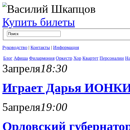
Купить билеты
Руководство
|
Контакты
|
Информация
Блог
Афиша
Филармония
Оркестр
Хор
Квартет
Персоналии
На
3
апреля
18:30
Играет Дарья ИОНКИ
5
апреля
19:00
Орловский губернато