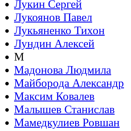
Лукин Сергей
Лукоянов Павел
Лукьяненко Тихон
Лундин Алексей
М
Мадонова Людмила
Майборода Александр
Максим Ковалев
Малышев Станислав
Мамедкулиев Ровшан