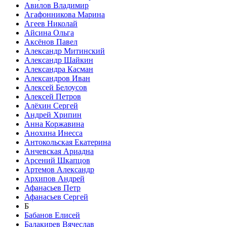
Авилов Владимир
Агафонникова Марина
Агеев Николай
Айсина Ольга
Аксёнов Павел
Александр Митинский
Александр Шайкин
Александра Касман
Александров Иван
Алексей Белоусов
Алексей Петров
Алёхин Сергей
Андрей Хрипин
Анна Коржавина
Анохина Инесса
Антокольская Екатерина
Анчевская Ариадна
Арсений Шкапцов
Артемов Александр
Архипов Андрей
Афанасьев Петр
Афанасьев Сергей
Б
Бабанов Елисей
Балакирев Вячеслав