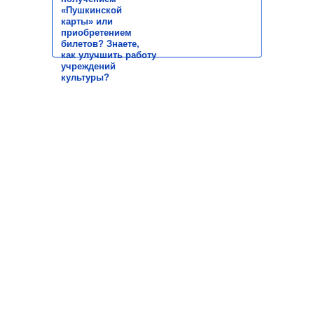
«Пушкинской
карты» или
приобретением
билетов? Знаете,
как улучшить работу
учреждений
культуры?