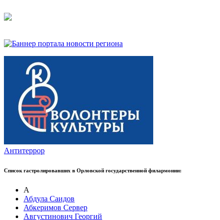
Антитеррор
Список гастролировавших в Орловской государственной филармонии:
А
Абдула Саидов
Абкеримов Сервер
Августинович Георгий