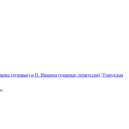
кова (духовые) и П. Ившина (ударные, перкуссия) "Городская
и: