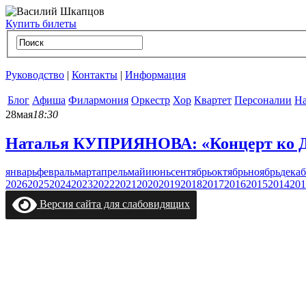
Купить билеты
Руководство
|
Контакты
|
Информация
Блог
Афиша
Филармония
Оркестр
Хор
Квартет
Персоналии
На
28
мая
18:30
Наталья КУПРИЯНОВА: «Концерт ко 
январь
февраль
март
апрель
май
июнь
сентябрь
октябрь
ноябрь
декаб
2026
2025
2024
2023
2022
2021
2020
2019
2018
2017
2016
2015
2014
201
Версия сайта для слабовидящих