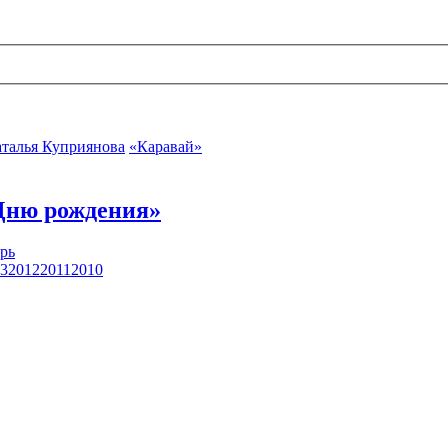
талья Куприянова
«Каравай»
Дню рождения»
рь
3
2012
2011
2010