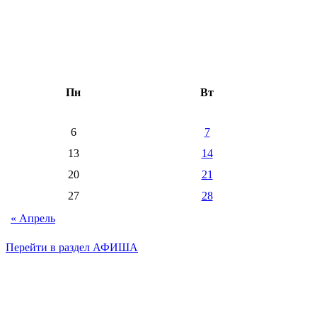
Пн
Вт
6
7
13
14
20
21
27
28
« Апрель
Перейти в раздел АФИША