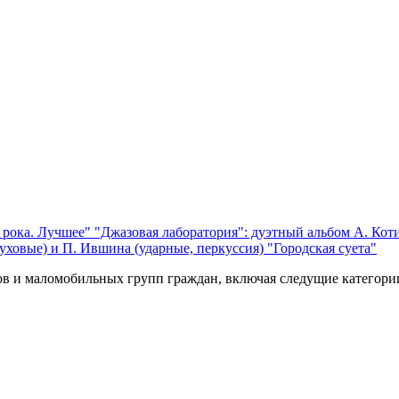
 рока. Лучшее"
"Джазовая лаборатория": дуэтный альбом А. Коти
уховые) и П. Ившина (ударные, перкуссия) "Городская суета"
ов и маломобильных групп граждан, включая следущие категори