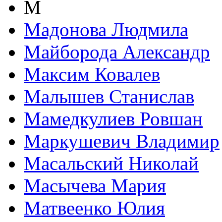
М
Мадонова Людмила
Майборода Александр
Максим Ковалев
Малышев Станислав
Мамедкулиев Ровшан
Маркушевич Владимир
Масальский Николай
Масычева Мария
Матвеенко Юлия