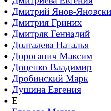
Дмитриева Евгения
Дмитрий Янов-Яновск
Дмитрия Гриних
Дмитряк Геннадий
Долгалева Наталья
Дороганич Максим
Доценко Владимир
Дробинский Марк
Душина Евгения
Е