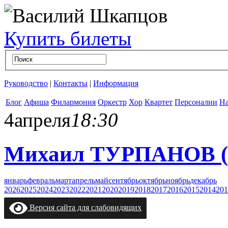
Купить билеты
Руководство
|
Контакты
|
Информация
Блог
Афиша
Филармония
Оркестр
Хор
Квартет
Персоналии
На
4
апреля
18:30
Михаил ТУРПАНОВ (фо
январь
февраль
март
апрель
май
сентябрь
октябрь
ноябрь
декабрь
2026
2025
2024
2023
2022
2021
2020
2019
2018
2017
2016
2015
2014
201
Версия сайта для слабовидящих