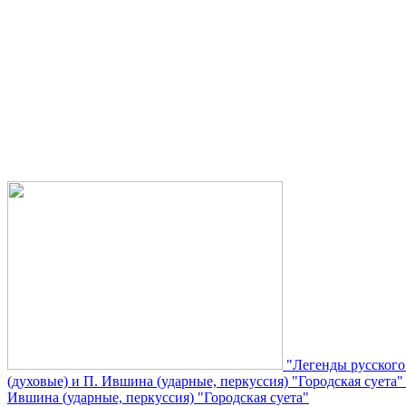
"Легенды русского
(духовые) и П. Ившина (ударные, перкуссия) "Городская суета
Ившина (ударные, перкуссия) "Городская суета"