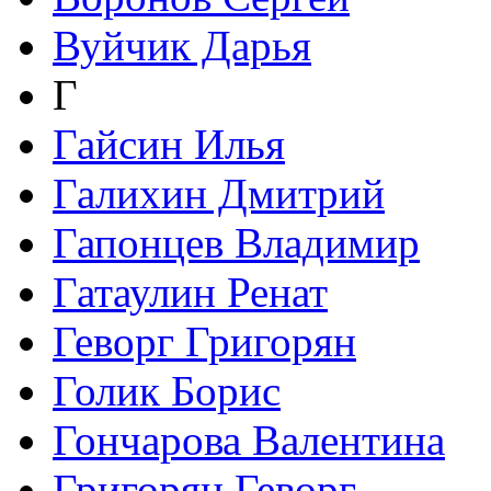
Вуйчик Дарья
Г
Гайсин Илья
Галихин Дмитрий
Гапонцев Владимир
Гатаулин Ренат
Геворг Григорян
Голик Борис
Гончарова Валентина
Григорян Геворг