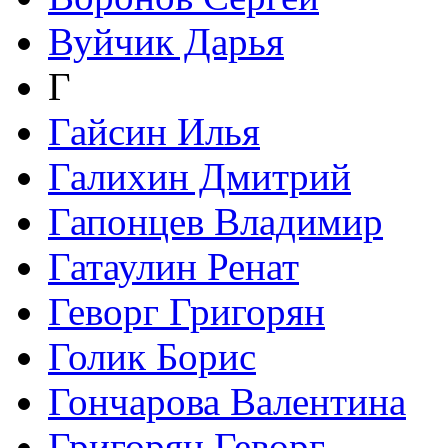
Вуйчик Дарья
Г
Гайсин Илья
Галихин Дмитрий
Гапонцев Владимир
Гатаулин Ренат
Геворг Григорян
Голик Борис
Гончарова Валентина
Григорян Геворг