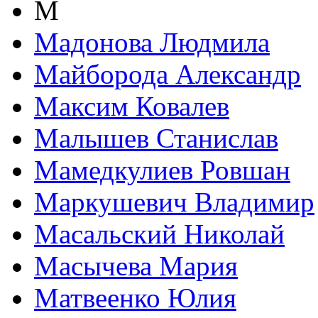
М
Мадонова Людмила
Майборода Александр
Максим Ковалев
Малышев Станислав
Мамедкулиев Ровшан
Маркушевич Владимир
Масальский Николай
Масычева Мария
Матвеенко Юлия