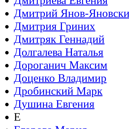
Дмитриева Евгения
Дмитрий Янов-Яновск
Дмитрия Гриних
Дмитряк Геннадий
Долгалева Наталья
Дороганич Максим
Доценко Владимир
Дробинский Марк
Душина Евгения
Е