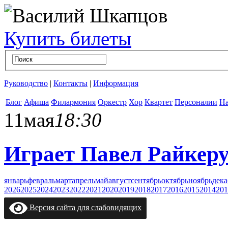
Купить билеты
Руководство
|
Контакты
|
Информация
Блог
Афиша
Филармония
Оркестр
Хор
Квартет
Персоналии
На
11
мая
18:30
Играет Павел Райкеру
январь
февраль
март
апрель
май
август
сентябрь
октябрь
ноябрь
дека
2026
2025
2024
2023
2022
2021
2020
2019
2018
2017
2016
2015
2014
201
Версия сайта для слабовидящих