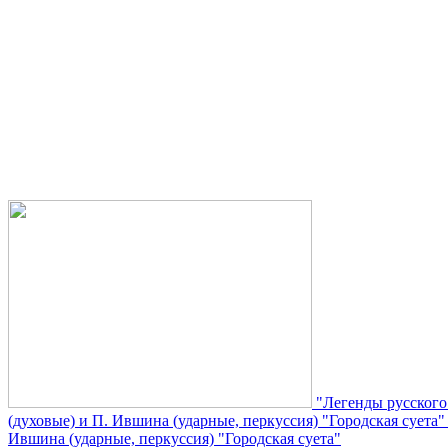
"Легенды русского
(духовые) и П. Ившина (ударные, перкуссия) "Городская суета
Ившина (ударные, перкуссия) "Городская суета"