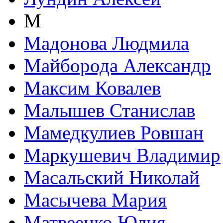
М
Мадонова Людмила
Майборода Александр
Максим Ковалев
Малышев Станислав
Мамедкулиев Ровшан
Маркушевич Владимир
Масальский Николай
Масычева Мария
Матвеенко Юлия