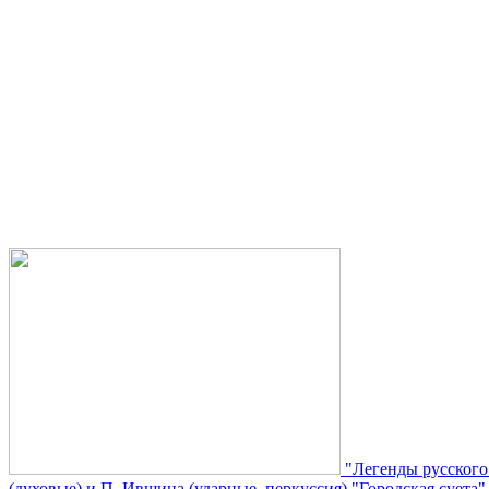
"Легенды русского
(духовые) и П. Ившина (ударные, перкуссия) "Городская суета