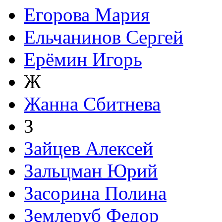
Егорова Мария
Ельчанинов Сергей
Ерёмин Игорь
Ж
Жанна Сбитнева
З
Зайцев Алексей
Зальцман Юрий
Засорина Полина
Землеруб Федор