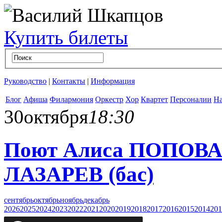
Купить билеты
Руководство
|
Контакты
|
Информация
Блог
Афиша
Филармония
Оркестр
Хор
Квартет
Персоналии
На
30
октября
18:30
Поют Алиса ПОПОВА (
ЛАЗАРЕВ (бас)
сентябрь
октябрь
ноябрь
декабрь
2026
2025
2024
2023
2022
2021
2020
2019
2018
2017
2016
2015
2014
201